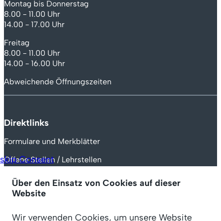
Montag bis Donnerstag
8.00 - 11.00 Uhr
14.00 - 17.00 Uhr
Freitag
8.00 - 11.00 Uhr
14.00 - 16.00 Uhr
Abweichende Öffnungszeiten
Direktlinks
Formulare und Merkblätter
skip Consent
Offene Stellen / Lehrstellen
Auszahlungstermine
Über den Einsatz von Cookies auf dieser
Website
IV Rechnungsportal
Extranet für Partner
Wir verwenden Cookies, um unsere Website