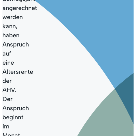
Heirat
Studium
angerechnet
Pflegefinanz
werden
kann,
Trennung und
Auslandaufenthalt
Scheidung
Erwerbsersa
haben
(EO, MSE, E
Anspruch
auf
Todesfall
Grenzgängerinnen
Familienzul
eine
und Grenzgänger
Altersrente
der
AHV.
Der
Anspruch
beginnt
im
Monat