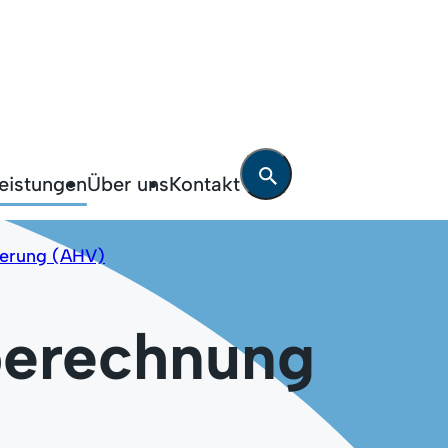
Haushalte mit Ange
leistungen
Über uns
Kontakt
Militär / Zivilschut
herung (AHV)
Arbeitslosigkeit
berechnung
Ausbildung und S
Auslandaufenthalt