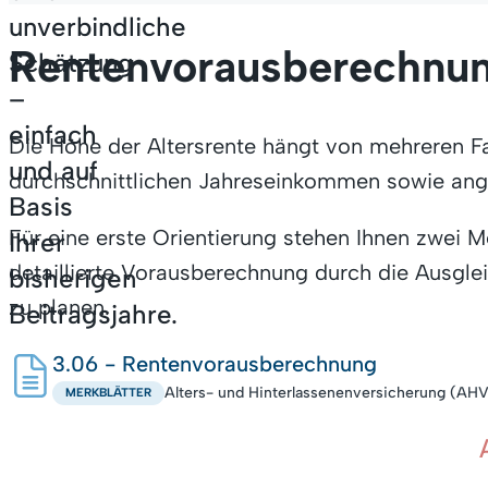
unverbindliche
Rentenvorausberechnung
Schätzung
–
einfach
Die Höhe der Altersrente hängt von mehreren F
und auf
durchschnittlichen Jahreseinkommen sowie ang
Basis
Für eine erste Orientierung stehen Ihnen zwei M
Ihrer
detaillierte Vorausberechnung durch die Ausglei
bisherigen
zu planen.
Beitragsjahre.
3.06 - Rentenvorausberechnung
Alters- und Hinterlassenenversicherung (AH
MERKBLÄTTER