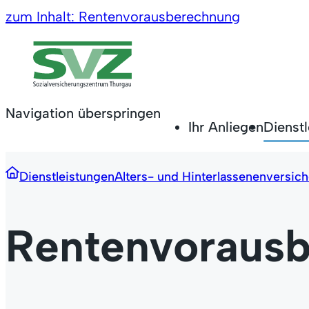
zum Inhalt: Rentenvorausberechnung
Privatpersonen
Altersrente
Navigation überspringen
Ihr Anliegen
Dienst
Krankheit oder Unfall
Dienstleistungen
Alters- und Hinterlassenenversic
Elternschaft und Familie
Rentenvoraus
Partnerschaft und Heirat
Trennung und Scheidung