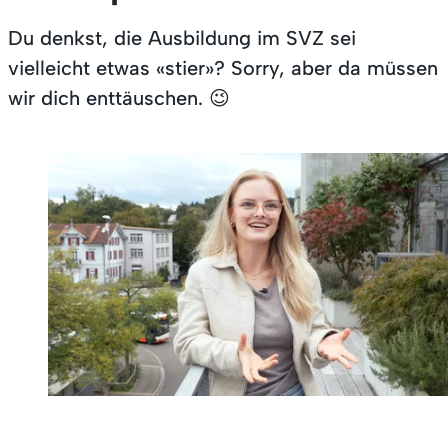
Heirat
Studium
Du denkst, die Ausbildung im SVZ sei
vielleicht etwas «stier»? Sorry, aber da müssen
Trennung und
Auslandaufenthalt
wir dich enttäuschen. 😉
Scheidung
Todesfall
Grenzgängerinnen
und Grenzgänger