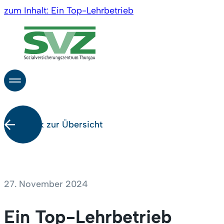
zum Inhalt: Ein Top-Lehrbetrieb
Privatpersonen
Ihr Anlie
Altersrente
Haushalte mit
Angestellten
Dienstlei
Krankheit oder
Militär / Zivilschut
zurück zur Übersicht
Über uns
Unfall
Zivildienst / J+S
Kontakt
Elternschaft und
Arbeitslosigkeit
27. November 2024
Familie
Ein Top-Lehrbetrieb
Partnerschaft und
Ausbildung und